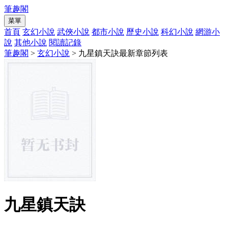
筆趣閣
菜單
首頁
玄幻小說
武俠小說
都市小說
歷史小說
科幻小說
網游小
說
其他小說
閱讀記錄
筆趣閣
>
玄幻小說
> 九星鎮天訣最新章節列表
九星鎮天訣