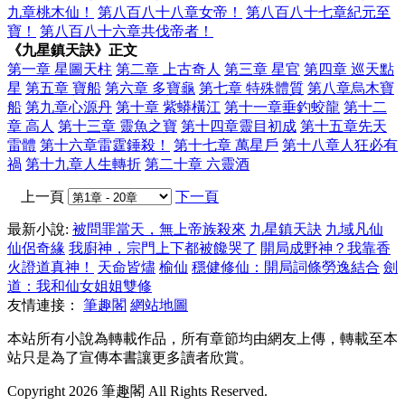
九章桃木仙！
第八百八十八章女帝！
第八百八十七章紀元至
寶！
第八百八十六章共伐帝者！
《九星鎮天訣》正文
第一章 星圖天柱
第二章 上古奇人
第三章 星官
第四章 巡天點
星
第五章 寶船
第六章 多寶龜
第七章 特殊體質
第八章烏木寶
船
第九章心源丹
第十章 紫蟒橫江
第十一章垂釣蛟龍
第十二
章 高人
第十三章 靈魚之寶
第十四章靈目初成
第十五章先天
雷體
第十六章雷霆錘殺！
第十七章 萬星戶
第十八章人狂必有
禍
第十九章人生轉折
第二十章 六靈酒
上一頁
下一頁
最新小說:
被問罪當天，無上帝族殺來
九星鎮天訣
九域凡仙
仙侶奇緣
我廚神，宗門上下都被饞哭了
開局成野神？我靠香
火證道真神！
天命皆燼
榆仙
穩健修仙：開局詞條勞逸結合
劍
道：我和仙女姐姐雙修
友情連接：
筆趣閣
網站地圖
本站所有小說為轉載作品，所有章節均由網友上傳，轉載至本
站只是為了宣傳本書讓更多讀者欣賞。
Copyright 2026 筆趣閣 All Rights Reserved.