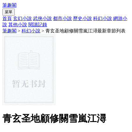
筆趣閣
菜單
首頁
玄幻小說
武俠小說
都市小說
歷史小說
科幻小說
網游小
說
其他小說
閱讀記錄
筆趣閣
>
科幻小說
> 青玄圣地顧修關雪嵐江潯最新章節列表
青玄圣地顧修關雪嵐江潯