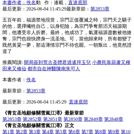
本書作者：佚名
動 作：連載，
直達底部
最后更新：2026-06-04 11:45:29
最新章節：
第2853章
五百年前，福源禁地現世，宗門正值覆滅之時，宗門天之驕子
的他，選擇犧牲自己，以身犯險，為宗門爭奪那滔天福源期
間，他遭受非人折磨。最終，他成功了，氣運福源盡數被他搶
奪，宗門也很快躋身一流圣地。可，當他歸來時，所有都變了
既然黃粱一夢，那這薄情宗門不待也罷。一朝叛出，他竟然證
道了
推薦閱讀:
開局簽到荒古圣體君逍遙拜玉兒
小農民靠葫蘆又種
田來又修仙
都市自在神醫陳南朱可人
本書作者：
佚名
最新章節：
第2853章
最后更新：2026-06-04 11:45:29
直達底部
《青玄圣地顧修關雪嵐江潯》最新章節
第2853章
第2852章
第2851章
第2850章
第2849章
第2848章
《青玄圣地顧修關雪嵐江潯》正文
第1章
第2章
第3章
第4章
第5章
第6章
第7章
第8章
第9章
第10