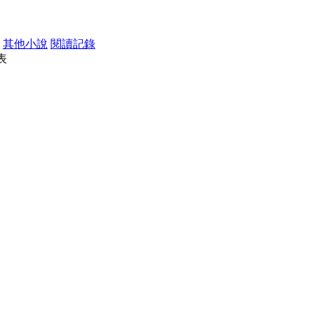
其他小說
閱讀記錄
表