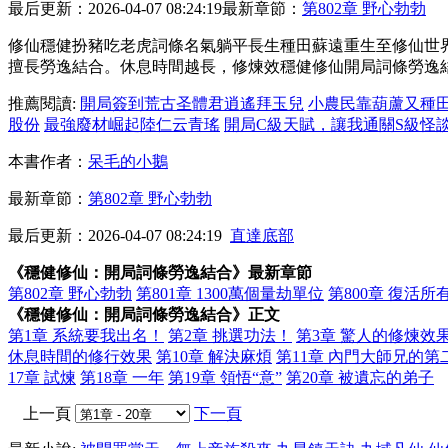
最后更新：2026-04-07 08:24:19
最新章節：
第802章 野心勃勃
修仙穩健扮豬吃老虎詞條名氣躺平長生種田蘇遠重生至修仙世
擅長勞逸結合。休息時間越長，修煉效穩健修仙開局詞條勞逸結合1
推薦閱讀:
開局簽到荒古圣體君逍遙拜玉兒
小農民靠葫蘆又種
股份
最強廢材崛起陸仁云青瑤
開局C級天賦，讓我通關S級怪
本書作者：
呆毛的小鵝
最新章節：
第802章 野心勃勃
最后更新：2026-04-07 08:24:19
直達底部
《穩健修仙：開局詞條勞逸結合》最新章節
第802章 野心勃勃
第801章 1300萬個量劫單位
第800章 復活
《穩健修仙：開局詞條勞逸結合》正文
第1章 系統要我出名！
第2章 挑選功法！
第3章 驚人的修煉效
休息時間的修行效果
第10章 解決麻煩
第11章 內門大師兄的第
17章 試煉
第18章 一年
第19章 領悟“意”
第20章 被遺忘的弟子
上一頁
下一頁