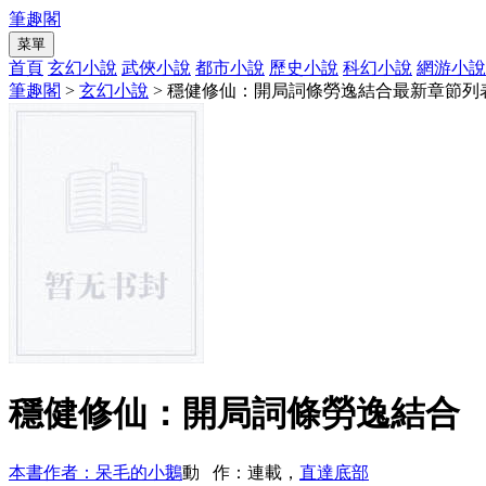
筆趣閣
菜單
首頁
玄幻小說
武俠小說
都市小說
歷史小說
科幻小說
網游小說
筆趣閣
>
玄幻小說
> 穩健修仙：開局詞條勞逸結合最新章節列
穩健修仙：開局詞條勞逸結合
本書作者：呆毛的小鵝
動 作：連載，
直達底部