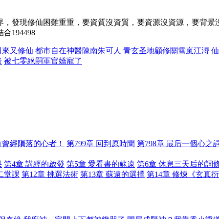
界，發現修仙困難重重，要資質沒資質，要資源沒資源，要背景
94498
田來又修仙
都市自在神醫陳南朱可人
青玄圣地顧修關雪嵐江潯
仙
談
被七零絕嗣軍官嬌寵了
所有曾經隕落的心者！
第799章 回到原時間
第798章 最后一個心之
果
第4章 講經的啟發
第5章 愛看書的蘇遠
第6章 休息三天后的詞
二堂課
第12章 挑選法術
第13章 蘇遠的選擇
第14章 修煉《玄真