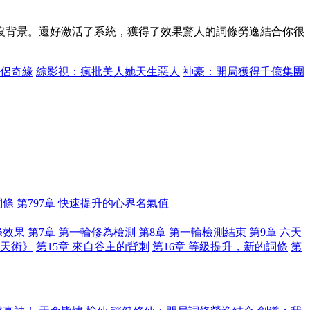
沒背景。還好激活了系統，獲得了效果驚人的詞條勞逸結合你很
侶奇緣
綜影視：瘋批美人她天生惡人
神豪：開局獲得千億集團
詞條
第797章 快速提升的心界名氣值
條效果
第7章 第一輪修為檢測
第8章 第一輪檢測結束
第9章 六天
衍天術》
第15章 來自谷主的背刺
第16章 等級提升，新的詞條
第