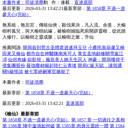
本書作者：司徒清塵
動 作：連載，
直達底部
最后更新：2026-03-31 13:42:21
最新章節：
第 1858章 不過一道
參天心(完結）
無系統，無后宮，傳統仙俠，殺伐果決，凡人流。余羨，大榆
樹村孤兒，與大榆樹結緣，被榆樹娘臨死前開辟靈根，從此踏
入修行。以榆樹之靈成脈，以榆樹之脈，升仙
推薦閱讀:
開局簽到荒古圣體君逍遙拜玉兒
小農民靠葫蘆又種
田來又修仙
都市自在神醫陳南朱可人
青玄圣地顧修關雪嵐江
潯
仙侶奇緣
綜影視：瘋批美人她天生惡人
神豪：開局獲得千
億集團股份
最強廢材崛起陸仁云青瑤
開局C級天賦，讓我通
關S級怪談
被七零絕嗣軍官嬌寵了
本書作者：
司徒清塵
最新章節：
第 1858章 不過一道參天心(完結）
最后更新：2026-03-31 13:42:21
直達底部
《榆仙》最新章節
第 1858章 不過一道參天心(完結）
第 1857 章 一切過往之真相
第 1586章 陣中漩渦如何破
第 1585章 肉身元靈終一體
第 1584