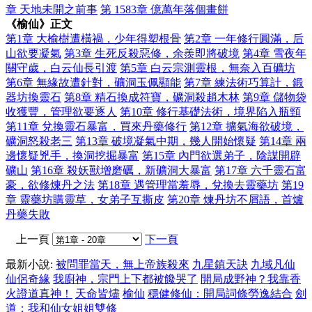
章 天地未開之前事
第 1583章 億萬年落個畫餅
《榆仙》正文
第1章 大榆樹遭橫禍，少年得塑根骨
第2章 一年修行圓滿，后
山欲要凝氣
第3章 生死反殺惡修，余羨即將破境
第4章 雪夜年
關守歲，白云仙長引渡
第5章 白云宗測靈根，無奈入百礦坊
第6章 無緣故遭針對，礦洞玉佩顯能
第7章 練法術巧算計，鍛
器坊換靈石
第8章 精石換成符寶，礦洞殺趙木林
第9章 儲物袋
收獲豐，管理欲要逐人
第10章 修行基礎法術，境界陷入瓶頸
第11章 兌換靈石暴富，買來丹藥修行
第12章 擴氣海欲破境，
礦洞怒殺老三
第13章 破境凝氣中期，幾人開始懷疑
第14章 兩
邊懷疑兇手，換洞挖掘暴富
第15章 內門欲選弟子，陰謀開辟
礦山
第16章 殺妖獸增磨礪，新礦洞大暴富
第17章 六千靈石富
豪，欲修煉丹之法
第18章 遇管理當羞辱，兌換去靈藥坊
第19
章 靈藥坊購靈草，女弟子互撕皮
第20章 煉丹坊不屑語，首爐
丹藥失敗
上一頁
下一頁
最新小說:
被問罪當天，無上帝族殺來
九星鎮天訣
九域凡仙
仙侶奇緣
我廚神，宗門上下都被饞哭了
開局成野神？我靠香
火證道真神！
天命皆燼
榆仙
穩健修仙：開局詞條勞逸結合
劍
道：我和仙女姐姐雙修