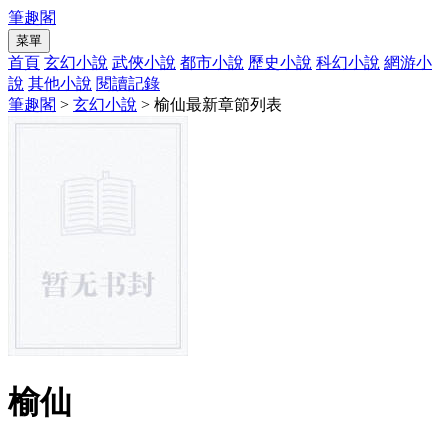
筆趣閣
菜單
首頁
玄幻小說
武俠小說
都市小說
歷史小說
科幻小說
網游小
說
其他小說
閱讀記錄
筆趣閣
>
玄幻小說
> 榆仙最新章節列表
榆仙