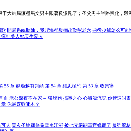
于大結局讓種馬文男主跟著反派跑了；圣父男主半路黑化，殺死所
傾歌
開局系統助陣，我趕海都爆桶趙勤彭老六
惡役少爺怎么可能
：瘋批美人她天生惡人
第 55 章 越過越有判頭
第 54 章 細思極恐
第 53 章 收集癖
狗血
老公深夜不在家～
帶球跑
搞事之心
心臟漂流記
你管這叫畫
20 章 你最喜歡哪本？
朱可人
青玄圣地顧修關雪嵐江潯
被七零絕嗣軍官嬌寵了
最強廢材