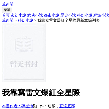
筆趣閣
菜單
首頁
玄幻小說
武俠小說
都市小說
歷史小說
科幻小說
網游小說
筆趣閣
>
科幻小說
> 我靠寫雷文爆紅全星際最新章節列表
我靠寫雷文爆紅全星際
本書作者：碎星池
動 作：連載，
直達底部