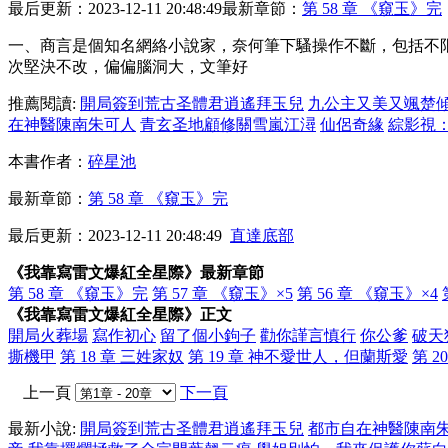
最后更新：2023-12-11 20:48:49
最新章節：
第 58 章 《窺玉》完
一、商言是個知名網絡小說家，奈何筆下騷操作不斷，包括不限
次堅決不改，偏偏腦洞大，文筆好
推薦閱讀:
開局簽到荒古圣體君逍遙拜玉兒
九公主又美又颯楚
在神醫陳南朱可人
青玄圣地顧修關雪嵐江潯
仙侶奇緣
綜影視
本書作者：
碎星池
最新章節：
第 58 章 《窺玉》完
最后更新：2023-12-11 20:48:49
直達底部
《我靠寫雷文爆紅全星際》最新章節
第 58 章 《窺玉》完
第 57 章 《窺玉》×5
第 56 章 《窺玉》×4
《我靠寫雷文爆紅全星際》正文
開局火葬場
寫作初心
留了個小鉤子
勸你謹言慎行
你公爹
破天
撕機甲
第 18 章 三姓家奴
第 19 章 神不愛世人，但蘭斯愛
第 
上一頁
下一頁
最新小說:
開局簽到荒古圣體君逍遙拜玉兒
都市自在神醫陳南