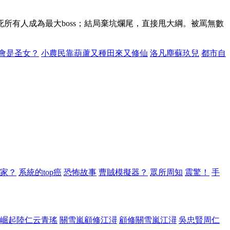
有人成為最大boss；結局棄坑爛尾，直接甩大綱。被罵無數
會是圣女？
小農民靠葫蘆又種田來又修仙
洛凡塵蘇玖兒
都市自
家？
系統的top癌
恐怖故事
曹賊模擬器？
眾所周知
震驚！
手
崛起陸仁云青瑤
關雪嵐顧修江潯
顧修關雪嵐江潯
吳忠賢周仁