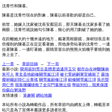
沈青竹和陳暮。
陳暮是沈青竹現在的對象，陳暮以前喜歡的卻是自己。
前世，她嫁入沈家被沈長安厭惡后，那天陳暮去沈家多看了她
兩眼，沈青竹就說她勾引陳暮，狠心的用刀劃破了她的臉。
在距離她大約十幾米遠的地方，戴著黑框眼鏡，身材頎長且有
些瘦削的陳暮正在定定看著她，而他身旁站著的沈青竹，一邊
拉著陳暮，一邊盯著她，眼睛里冒出的熊熊火焰幾乎要燒到她
身上去了。
上一章
←
章節目錄
→
下一頁
最新小說:
開局簽到荒古圣體君逍遙拜玉兒
都市自在神醫陳南
朱可人
青玄圣地顧修關雪嵐江潯
被七零絕嗣軍官嬌寵了
最強
廢材崛起陸仁云青瑤
關雪嵐顧修江潯
顧修關雪嵐江潯
吳忠賢
周仁帝
我靠擺爛拯救了全宗門葉翹云痕
學姐別怕，我來保護
你蘇白粥洛野
友情連接：
筆趣閣
網站地圖
本站所有小說為轉載作品，所有章節均由網友上傳，轉載至本
站只是為了宣傳本書讓更多讀者欣賞。