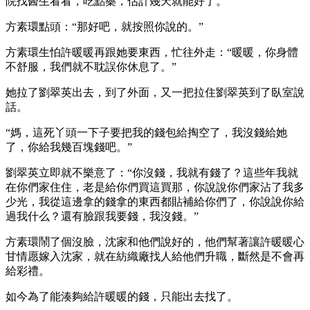
院找醫生看看，吃點藥，估計幾天就能好了。”
方素環點頭：“那好吧，就按照你說的。”
方素環生怕許暖暖再跟她要東西，忙往外走：“暖暖，你身體
不舒服，我們就不耽誤你休息了。”
她拉了劉翠英出去，到了外面，又一把拉住劉翠英到了臥室說
話。
“媽，這死丫頭一下子要把我的錢包給掏空了，我沒錢給她
了，你給我幾百塊錢吧。”
劉翠英立即就不樂意了：“你沒錢，我就有錢了？這些年我就
在你們家住住，老是給你們買這買那，你說說你們家沾了我多
少光，我從這邊拿的錢拿的東西都貼補給你們了，你說說你給
過我什么？還有臉跟我要錢，我沒錢。”
方素環鬧了個沒臉，沈家和他們說好的，他們幫著讓許暖暖心
甘情愿嫁入沈家，就在紡織廠找人給他們升職，斷然是不會再
給彩禮。
如今為了能湊夠給許暖暖的錢，只能出去找了。