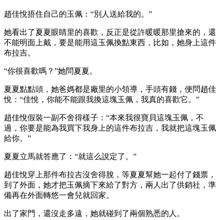
趙佳悅捂住自己的玉佩：“別人送給我的。”
她看出了夏夏眼睛里的喜歡，反正是從許暖暖那里搶來的，還
不能明面上戴，要是能用這玉佩換點東西，比如，她身上這件
布拉吉。
“你很喜歡嗎？”她問夏夏。
夏夏點點頭，她爸媽都是廠里的小領導，手頭有錢，便問趙佳
悅：“佳悅，你能不能跟我換這塊玉佩，我真的喜歡它。”
趙佳悅假裝一副不舍得樣子：“本來我很寶貝這塊玉佩，不
過，你要是能為我買下我身上的這件布拉吉，我就把這塊玉佩
給你。”
夏夏立馬就答應了：“就這么說定了。”
趙佳悅穿上那件布拉吉沒舍得脫，等夏夏幫她一起付了錢票，
到了外面，她才把玉佩摘下來給了對方，兩人出了供銷社，準
備再在外面轉悠一會兒就回家。
出了家門，還沒走多遠，她就碰到了兩個熟悉的人。