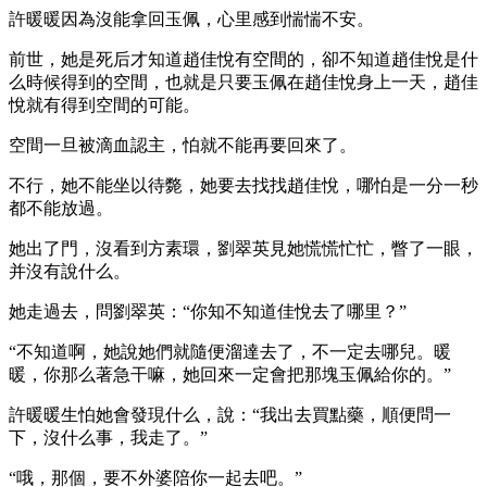
許暖暖因為沒能拿回玉佩，心里感到惴惴不安。
前世，她是死后才知道趙佳悅有空間的，卻不知道趙佳悅是什
么時候得到的空間，也就是只要玉佩在趙佳悅身上一天，趙佳
悅就有得到空間的可能。
空間一旦被滴血認主，怕就不能再要回來了。
不行，她不能坐以待斃，她要去找找趙佳悅，哪怕是一分一秒
都不能放過。
她出了門，沒看到方素環，劉翠英見她慌慌忙忙，瞥了一眼，
并沒有說什么。
她走過去，問劉翠英：“你知不知道佳悅去了哪里？”
“不知道啊，她說她們就隨便溜達去了，不一定去哪兒。暖
暖，你那么著急干嘛，她回來一定會把那塊玉佩給你的。”
許暖暖生怕她會發現什么，說：“我出去買點藥，順便問一
下，沒什么事，我走了。”
“哦，那個，要不外婆陪你一起去吧。”