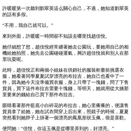
許暖暖第一次聽到劉翠英這么關心自己，不過，她知道劉翠英
的話有多假。
“不用，我自己就可以。”
來到外面，許暖暖一時間卻不知該去哪里找趙佳悅。
她仔細想了想，趙佳悅經常纏著她去公園玩，要她用自己的相
機給她拍照，她先去公園碰碰運氣，興許趙佳悅就和別人在那
里玩耍呢。
此時，趙佳悅正和兩個小姐妹在供銷社的服裝柜臺前挑選衣
服，她看著同學夏夏試穿漂亮的布拉吉，她自己也看中了一
件，因為她今天沒準備買衣服，身上只帶了一塊錢，問了下售
貨員，買下這件布拉吉需要十塊錢，等明天，她就用從大姨那
里要來的錢給自己買下那件布拉吉。
眼睛看著那件藍底小白碎花的布拉吉，她心里癢癢的，便讓售
貨員拿了給她，她在試衣間穿上后出來，照鏡子的時候，夏夏
突然看到她脖子上掛著一個漂亮的鳳凰形狀玉佩，很是喜歡。
便問她：“佳悅，你這玉佩是從哪里弄到的，好漂亮。”