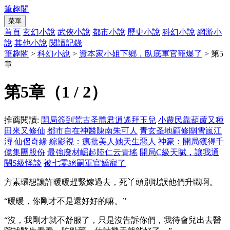
筆趣閣
菜單
首頁
玄幻小說
武俠小說
都市小說
歷史小說
科幻小說
網游小
說
其他小說
閱讀記錄
筆趣閣
>
科幻小說
>
資本家小姐下鄉，臥底軍官寵爆了
> 第5
章
第5章（1 / 2）
推薦閱讀:
開局簽到荒古圣體君逍遙拜玉兒
小農民靠葫蘆又種
田來又修仙
都市自在神醫陳南朱可人
青玄圣地顧修關雪嵐江
潯
仙侶奇緣
綜影視：瘋批美人她天生惡人
神豪：開局獲得千
億集團股份
最強廢材崛起陸仁云青瑤
開局C級天賦，讓我通
關S級怪談
被七零絕嗣軍官嬌寵了
方素環想讓許暖暖趕緊嫁過去，死丫頭別耽誤他們升職啊。
“暖暖，你剛才不是還好好的嘛。”
“沒，我剛才就不舒服了，只是沒告訴你們，我待會兒出去醫