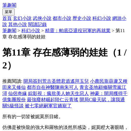
筆趣閣
菜單
首頁
玄幻小說
武俠小說
都市小說
歷史小說
科幻小說
網游小
說
其他小說
閱讀記錄
筆趣閣
>
科幻小說
>
精靈：帕底亞退役冠軍的再就業
> 第11
章 存在感薄弱的娃娃
第11章 存在感薄弱的娃娃（1 /
2）
推薦閱讀:
開局簽到荒古圣體君逍遙拜玉兒
小農民靠葫蘆又種
田來又修仙
都市自在神醫陳南朱可人
青玄圣地顧修關雪嵐江
潯
仙侶奇緣
綜影視：瘋批美人她天生惡人
神豪：開局獲得千
億集團股份
最強廢材崛起陸仁云青瑤
開局C級天賦，讓我通
關S級怪談
被七零絕嗣軍官嬌寵了
所有的一切皆被妮莫所目睹。
仿佛是被快龍的強大和羅牧的淡然所感染，妮莫瞪大著眼睛，