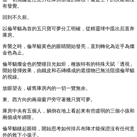
有發覺。
回到不久前。
以倫琴貓為首的五只寶可夢分工明確，從精靈球中躥出后直奔
庫房。
奔襲之時，倫琴貓黃色的眼睛開始發亮，直到轉化為近乎為燦
金色為止。
倫琴貓燦金色的雙瞳目光如炬，種族特有的特殊天賦「透視」
開始發揮效果，由鐵皮和石磚構成的遮擋物已無法阻擋倫琴貓
的視線。
放眼望去，破舊庫房內的一切一覽無余。
東、西方向的兩扇窗戶旁守著幾只寶可夢。
庫房中央有五個人，躺倒在地上看起來有些虛弱的三個小孩和
兩個成年綁匪。
倫琴貓瞇起眼睛，開始思考如何排兵布陣才能保證沒有任何意
外的救下小孩子。