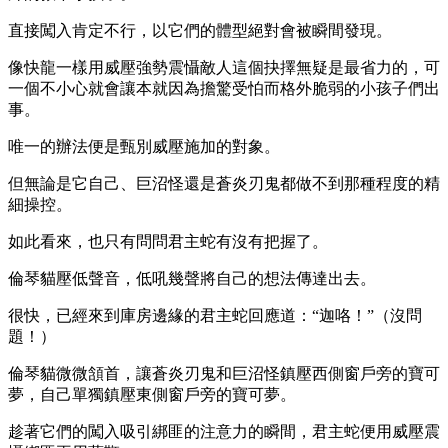
直接闖入肯定不行，以它們的體型絕對會被瞬間發現。
像快龍一樣用威壓強勢震懾敵人這個抉擇無疑是最省力的，可
一個不小心就會讓本就因為擔驚受怕而格外脆弱的小孩子們出
事。
唯一的辦法便是甄別威壓施加的對象。
但無論是它自己、巨沼怪還是蒼炎刃鬼都做不到那種程度的精
細操控。
如此看來，也只有問問君主蛇有沒有把握了。
倫琴貓壓低聲音，低吼幾聲將自己的想法傳達出去。
很快，已經來到庫房邊緣的君主蛇回應道：“迦咯！”（沒問
題！）
倫琴貓微微頷首，讓蒼炎刃鬼和巨沼怪鎮壓西側窗戶旁的寶可
夢，自己單獨鎮壓東側窗戶旁的寶可夢。
趁著它們的闖入吸引綁匪的注意力的瞬間，君主蛇便用威壓震