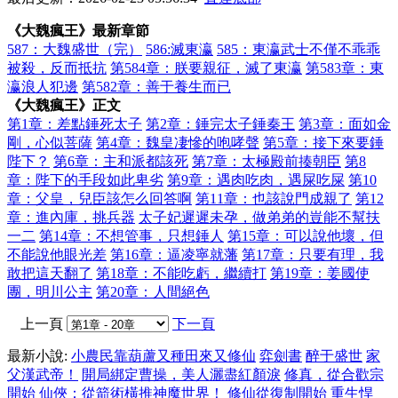
《大魏瘋王》最新章節
587：大魏盛世（完）
586:滅東瀛
585：東瀛武士不僅不乖乖
被殺，反而抵抗
第584章：朕要親征，滅了東瀛
第583章：東
瀛浪人犯邊
第582章：善于養生而已
《大魏瘋王》正文
第1章：差點錘死太子
第2章：錘完太子錘秦王
第3章：面如金
剛，心似菩薩
第4章：魏皇凄慘的咆哮聲
第5章：接下來要錘
陛下？
第6章：主和派都該死
第7章：太極殿前揍朝臣
第8
章：陛下的手段如此卑劣
第9章：遇肉吃肉，遇屎吃屎
第10
章：父皇，兒臣該怎么回答啊
第11章：也該說門成親了
第12
章：進內庫，挑兵器
太子妃遲遲未孕，做弟弟的豈能不幫扶
一二
第14章：不想管事，只想錘人
第15章：可以說他壞，但
不能說他眼光差
第16章：逼凌寧就藩
第17章：只要有理，我
敢把這天翻了
第18章：不能吃虧，繼續打
第19章：姜國使
團，明川公主
第20章：人間絕色
上一頁
下一頁
最新小說:
小農民靠葫蘆又種田來又修仙
弈劍書
醉于盛世
家
父漢武帝！
開局綁定曹操，美人灑盡紅顏淚
修真，從合歡宗
開始
仙俠：從箭術橫推神魔世界！
修仙從復制開始
重生悍