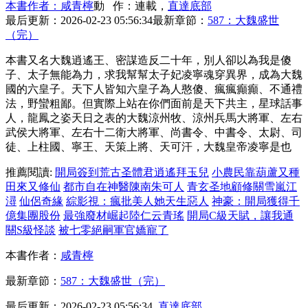
本書作者：咸青檸
動 作：連載，
直達底部
最后更新：2026-02-23 05:56:34
最新章節：
587：大魏盛世
（完）
本書又名大魏逍遙王、密謀造反二十年，別人卻以為我是傻
子、太子無能為力，求我幫幫太子妃凌寧魂穿異界，成為大魏
國的六皇子。天下人皆知六皇子為人憨傻、瘋瘋癲癲、不通禮
法，野蠻粗鄙。但實際上站在你們面前是天下共主，星球話事
人，龍鳳之姿天日之表的大魏涼州牧、涼州兵馬大將軍、左右
武侯大將軍、左右十二衛大將軍、尚書令、中書令、太尉、司
徒、上柱國、寧王、天策上將、天可汗，大魏皇帝凌寧是也
推薦閱讀:
開局簽到荒古圣體君逍遙拜玉兒
小農民靠葫蘆又種
田來又修仙
都市自在神醫陳南朱可人
青玄圣地顧修關雪嵐江
潯
仙侶奇緣
綜影視：瘋批美人她天生惡人
神豪：開局獲得千
億集團股份
最強廢材崛起陸仁云青瑤
開局C級天賦，讓我通
關S級怪談
被七零絕嗣軍官嬌寵了
本書作者：
咸青檸
最新章節：
587：大魏盛世（完）
最后更新：2026-02-23 05:56:34
直達底部