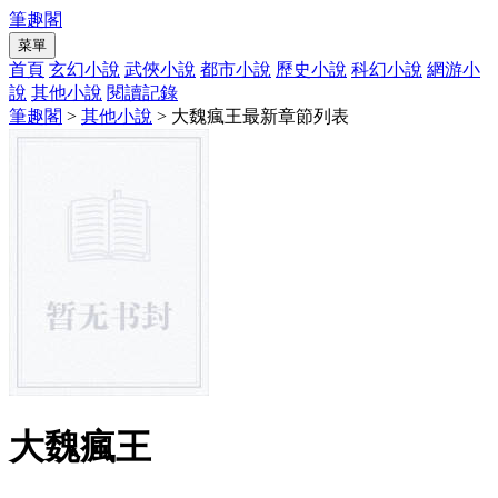
筆趣閣
菜單
首頁
玄幻小說
武俠小說
都市小說
歷史小說
科幻小說
網游小
說
其他小說
閱讀記錄
筆趣閣
>
其他小說
> 大魏瘋王最新章節列表
大魏瘋王