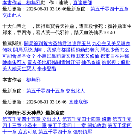
本書作者：柳無邪
動 作：連載，
直達底部
最后更新：2026-06-01 03:16:46
最新章節：
第五千零四十五章
交出此人
十大仙帝之一，因得重寶吞天神鼎，遭圍攻慘死；攜神鼎重生
歸來，吞四海，容八荒一代邪神，踏天血洗仙界10140
推薦閱讀:
開局簽到荒古圣體君逍遙拜玉兒
九公主又美又颯楚
傾歌
開局系統助陣，我趕海都爆桶趙勤彭老六
惡役少爺怎么
可能會是圣女？
小農民靠葫蘆又種田來又修仙
都市自在神醫
陳南朱可人
青玄圣地顧修關雪嵐江潯
仙侶奇緣
綜影視：瘋批
美人她天生惡人
步步登階
本書作者：
柳無邪
最新章節：
第五千零四十五章 交出此人
最后更新：2026-06-01 03:16:46
直達底部
《柳無邪吞天神鼎》最新章節
第五千零四十五章 交出此人
第五千零四十四章 錢斯
第五千零
四十三章 小圣主二重
第五千零四十二章 開始收割
第五千零四
十一章 岌岌可危
第五千零四十章 強勢鎮壓