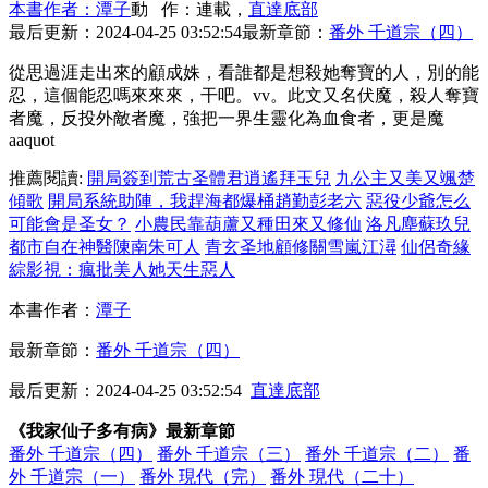
本書作者：潭子
動 作：連載，
直達底部
最后更新：2024-04-25 03:52:54
最新章節：
番外 千道宗（四）
從思過涯走出來的顧成姝，看誰都是想殺她奪寶的人，別的能
忍，這個能忍嗎來來來，干吧。vv。此文又名伏魔，殺人奪寶
者魔，反投外敵者魔，強把一界生靈化為血食者，更是魔
aaquot
推薦閱讀:
開局簽到荒古圣體君逍遙拜玉兒
九公主又美又颯楚
傾歌
開局系統助陣，我趕海都爆桶趙勤彭老六
惡役少爺怎么
可能會是圣女？
小農民靠葫蘆又種田來又修仙
洛凡塵蘇玖兒
都市自在神醫陳南朱可人
青玄圣地顧修關雪嵐江潯
仙侶奇緣
綜影視：瘋批美人她天生惡人
本書作者：
潭子
最新章節：
番外 千道宗（四）
最后更新：2024-04-25 03:52:54
直達底部
《我家仙子多有病》最新章節
番外 千道宗（四）
番外 千道宗（三）
番外 千道宗（二）
番
外 千道宗（一）
番外 現代（完）
番外 現代（二十）