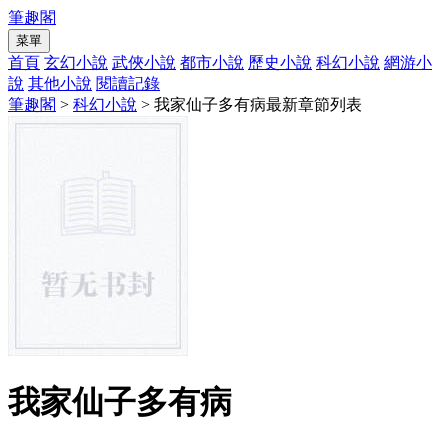
筆趣閣
菜單
首頁
玄幻小說
武俠小說
都市小說
歷史小說
科幻小說
網游小
說
其他小說
閱讀記錄
筆趣閣
>
科幻小說
> 我家仙子多有病最新章節列表
我家仙子多有病