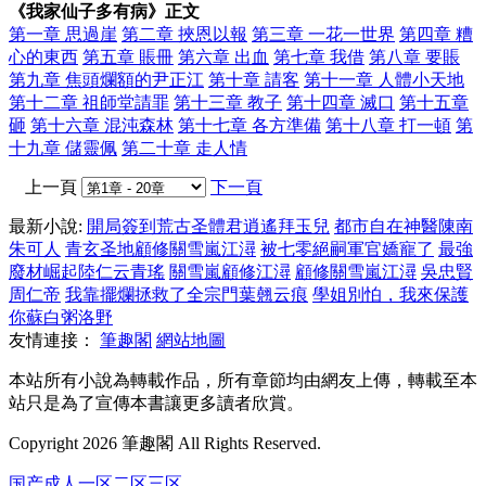
《我家仙子多有病》正文
第一章 思過崖
第二章 挾恩以報
第三章 一花一世界
第四章 糟
心的東西
第五章 賬冊
第六章 出血
第七章 我借
第八章 要賬
第九章 焦頭爛額的尹正江
第十章 請客
第十一章 人體小天地
第十二章 祖師堂請罪
第十三章 教子
第十四章 滅口
第十五章
砸
第十六章 混沌森林
第十七章 各方準備
第十八章 打一頓
第
十九章 儲靈佩
第二十章 走人情
上一頁
下一頁
最新小說:
開局簽到荒古圣體君逍遙拜玉兒
都市自在神醫陳南
朱可人
青玄圣地顧修關雪嵐江潯
被七零絕嗣軍官嬌寵了
最強
廢材崛起陸仁云青瑤
關雪嵐顧修江潯
顧修關雪嵐江潯
吳忠賢
周仁帝
我靠擺爛拯救了全宗門葉翹云痕
學姐別怕，我來保護
你蘇白粥洛野
友情連接：
筆趣閣
網站地圖
本站所有小說為轉載作品，所有章節均由網友上傳，轉載至本
站只是為了宣傳本書讓更多讀者欣賞。
Copyright 2026 筆趣閣 All Rights Reserved.
国产成人一区二区三区