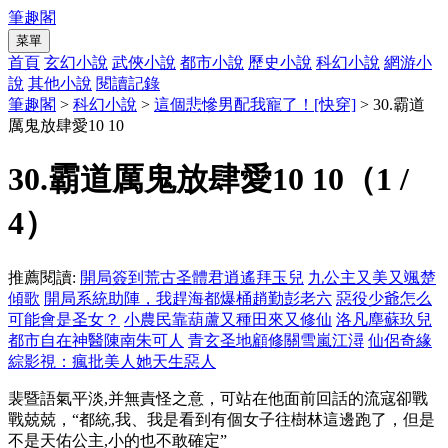
筆趣閣
菜單
首頁
玄幻小說
武俠小說
都市小說
歷史小說
科幻小說
網游小
說
其他小說
閱讀記錄
筆趣閣
>
科幻小說
>
這個悲慘男配我寵了！[快穿]
> 30.霸道
厲鬼放肆愛10 10
30.霸道厲鬼放肆愛10 10（1 /
4）
推薦閱讀:
開局簽到荒古圣體君逍遙拜玉兒
九公主又美又颯楚
傾歌
開局系統助陣，我趕海都爆桶趙勤彭老六
惡役少爺怎么
可能會是圣女？
小農民靠葫蘆又種田來又修仙
洛凡塵蘇玖兒
都市自在神醫陳南朱可人
青玄圣地顧修關雪嵐江潯
仙侶奇緣
綜影視：瘋批美人她天生惡人
裴暨語氣平淡,并無責怪之意，可站在他面前回話的流寇卻戰
戰兢兢，“都統,我、我是看到有個女子往樹林這邊跑了，但是
不是天佑公主,小的也不敢確定”