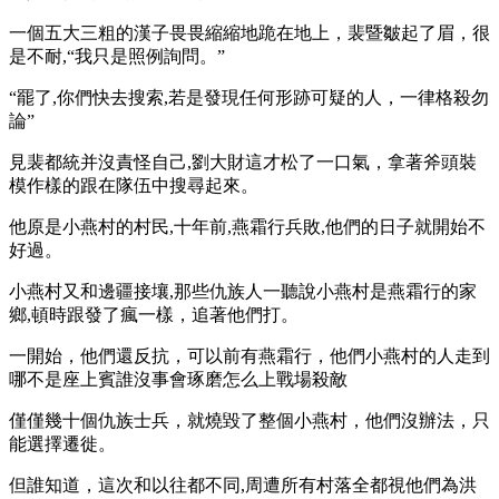
一個五大三粗的漢子畏畏縮縮地跪在地上，裴暨皺起了眉，很
是不耐,“我只是照例詢問。”
“罷了,你們快去搜索,若是發現任何形跡可疑的人，一律格殺勿
論”
見裴都統并沒責怪自己,劉大財這才松了一口氣，拿著斧頭裝
模作樣的跟在隊伍中搜尋起來。
他原是小燕村的村民,十年前,燕霜行兵敗,他們的日子就開始不
好過。
小燕村又和邊疆接壤,那些仇族人一聽說小燕村是燕霜行的家
鄉,頓時跟發了瘋一樣，追著他們打。
一開始，他們還反抗，可以前有燕霜行，他們小燕村的人走到
哪不是座上賓誰沒事會琢磨怎么上戰場殺敵
僅僅幾十個仇族士兵，就燒毀了整個小燕村，他們沒辦法，只
能選擇遷徙。
但誰知道，這次和以往都不同,周遭所有村落全都視他們為洪