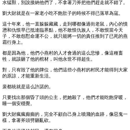
水猛獸，別說接納他們了，不拿著刀斧把他們趕走就不錯了。
劉大財就是在一家老小吃不飽肚子的時候不得已落草為寇。
這十年來，他一直躲躲藏藏，走到哪都像過街老鼠，內心的憤
懣和仇恨早已抵達臨界點，他不敢恨仇族人，不敢恨當今天
子，不敢怨懟命運不公，就只能將一切的責任推到了已死的燕
霜行身上。
都是因為他，他們小燕村的人才會過的這么悲慘，像這種畜
牲，就該砸了他的棺材，叫他永世不得超生。
對，只有毀了他的牌位，他們這些小燕村的村民才能得到大家
的原諒，才能重新生活。
裴都統就是這么許諾的。
只要找出那個昏了頭的公主，把她殺了，他們才能吃飽穿暖，
睡一個安穩覺。
劉大財瘋瘋癲癲的，完全不顧自己身上噴濺的血跡，像惡鬼一
樣，拿著斧頭劈砸亂砍。