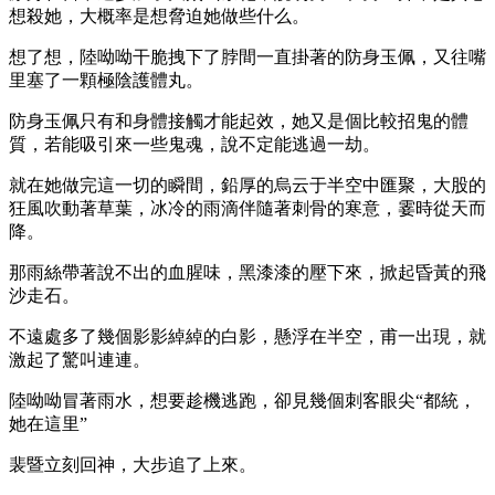
想殺她，大概率是想脅迫她做些什么。
想了想，陸呦呦干脆拽下了脖間一直掛著的防身玉佩，又往嘴
里塞了一顆極陰護體丸。
防身玉佩只有和身體接觸才能起效，她又是個比較招鬼的體
質，若能吸引來一些鬼魂，說不定能逃過一劫。
就在她做完這一切的瞬間，鉛厚的烏云于半空中匯聚，大股的
狂風吹動著草葉，冰冷的雨滴伴隨著刺骨的寒意，霎時從天而
降。
那雨絲帶著說不出的血腥味，黑漆漆的壓下來，掀起昏黃的飛
沙走石。
不遠處多了幾個影影綽綽的白影，懸浮在半空，甫一出現，就
激起了驚叫連連。
陸呦呦冒著雨水，想要趁機逃跑，卻見幾個刺客眼尖“都統，
她在這里”
裴暨立刻回神，大步追了上來。