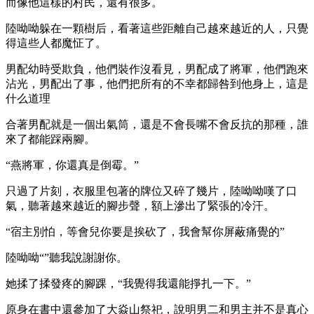
而像他這樣的村民，還有很多。
陸呦呦躲在一顆樹后，看著這些距離自己越來越近的人，只覺
得這些人都魔怔了。
男配幼時受欺負，他們裝作沒看見，男配成了將軍，他們跑來
沾光，男配出了事，他們把所有的不幸都歸咎到他身上，這是
什么道理
合著男配就是一個出氣筒，還是不會長嘴不會反抗的那種，誰
來了都能踩兩腳。
“燕將軍，你還真是倒霉。”
只過了片刻，衣服里包著的牌位又碎了幾片，陸呦呦嘆了口
氣，聽著越來越近的腳步聲，額上滲出了緊張的冷汗。
“宿主別怕，等會兒你要是挨砍了，我會幫你屏蔽痛覺的”
陸呦呦“”聽我說謝謝你。
她揉了揉發疼的腳踝，“我覺得我還能掙扎一下。”
原身在書中還參加了大焱山祭祀，說明男二和男主并不是真心