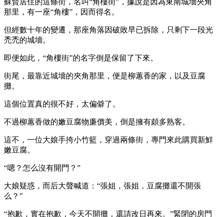
蘇賢居住的這條街，名叫“角樓街”，據說是因為東南城墻夾角
那里，有一座“角樓”，因而得名。
但經數十年的變遷，那座角落因破敗早已拆除，只剩下一段光
禿禿的城墻。
即便如此，“角樓街”的名字倒是保留了下來。
街尾，最靠近城墻的夾角那里，便是柳蕙香的家，以及豆腐
攤。
這個位置真的很不好，太偏僻了。
不過柳蕙香做的嫩豆腐物廉價美，倒是擁有頗多熟客。
這不，一位大娘手挎小竹籃，穿過兩條街，專門來此購買新鮮
嫩豆腐。
“嗯？怎么沒有開門？”
大娘疑惑，而后大聲喊道：“張姐，張姐，豆腐攤還不開張
么？”
“抱歉，實在抱歉，今天不開攤，還請改日再來。”緊閉的房門