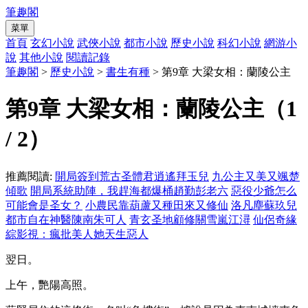
筆趣閣
菜單
首頁
玄幻小說
武俠小說
都市小說
歷史小說
科幻小說
網游小
說
其他小說
閱讀記錄
筆趣閣
>
歷史小說
>
書生有種
> 第9章 大梁女相：蘭陵公主
第9章 大梁女相：蘭陵公主（1
/ 2）
推薦閱讀:
開局簽到荒古圣體君逍遙拜玉兒
九公主又美又颯楚
傾歌
開局系統助陣，我趕海都爆桶趙勤彭老六
惡役少爺怎么
可能會是圣女？
小農民靠葫蘆又種田來又修仙
洛凡塵蘇玖兒
都市自在神醫陳南朱可人
青玄圣地顧修關雪嵐江潯
仙侶奇緣
綜影視：瘋批美人她天生惡人
翌日。
上午，艷陽高照。