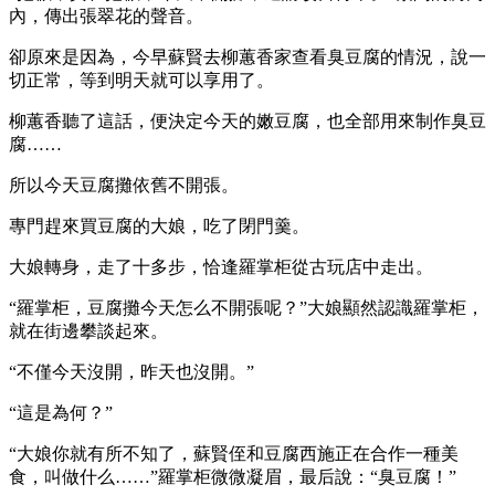
內，傳出張翠花的聲音。
卻原來是因為，今早蘇賢去柳蕙香家查看臭豆腐的情況，說一
切正常，等到明天就可以享用了。
柳蕙香聽了這話，便決定今天的嫩豆腐，也全部用來制作臭豆
腐……
所以今天豆腐攤依舊不開張。
專門趕來買豆腐的大娘，吃了閉門羹。
大娘轉身，走了十多步，恰逢羅掌柜從古玩店中走出。
“羅掌柜，豆腐攤今天怎么不開張呢？”大娘顯然認識羅掌柜，
就在街邊攀談起來。
“不僅今天沒開，昨天也沒開。”
“這是為何？”
“大娘你就有所不知了，蘇賢侄和豆腐西施正在合作一種美
食，叫做什么……”羅掌柜微微凝眉，最后說：“臭豆腐！”