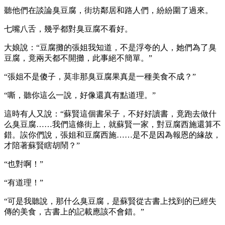
聽他們在談論臭豆腐，街坊鄰居和路人們，紛紛圍了過來。
七嘴八舌，幾乎都對臭豆腐不看好。
大娘說：“豆腐攤的張姐我知道，不是浮夸的人，她們為了臭
豆腐，竟兩天都不開攤，此事絕不簡單。”
“張姐不是傻子，莫非那臭豆腐果真是一種美食不成？”
“嘶，聽你這么一說，好像還真有點道理。”
這時有人又說：“蘇賢這個書呆子，不好好讀書，竟跑去做什
么臭豆腐……我們這條街上，就蘇賢一家，對豆腐西施還算不
錯。誒你們說，張姐和豆腐西施……是不是因為報恩的緣故，
才陪著蘇賢瞎胡鬧？”
“也對啊！”
“有道理！”
“可是我聽說，那什么臭豆腐，是蘇賢從古書上找到的已經失
傳的美食，古書上的記載應該不會錯。”